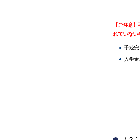
【ご注意】
れていない
手続完
入学金
（２