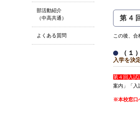
部活動紹介
第４
（中高共通）
よくある質問
この後、合
（１
入学を決
第４回入試は
案内」「入
※本校窓口