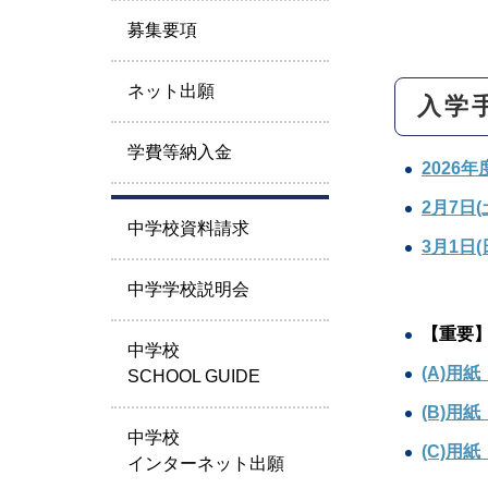
募集要項
ネット出願
入学
学費等納入金
2026
2月7日
中学校資料請求
3月1日
中学学校説明会
【重要
中学校
(A)用
SCHOOL GUIDE
(B)用
中学校
(C)用
インターネット出願