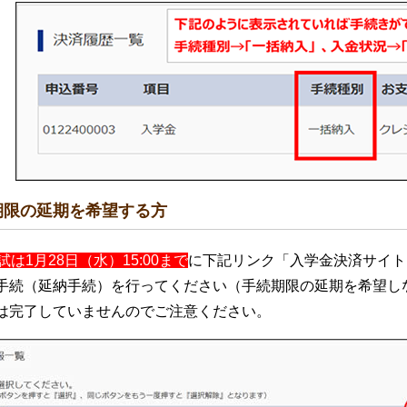
期限の延期を希望する方
試は1月28日（水）15:00まで
に下記リンク
「入学金決済サイト
手続（延納手続）を行ってください（手続期限の延期を希望し
は完了していませんのでご注意ください。