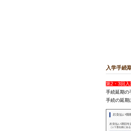
入学手続
第2・3回入
手続延期の
手続の延期