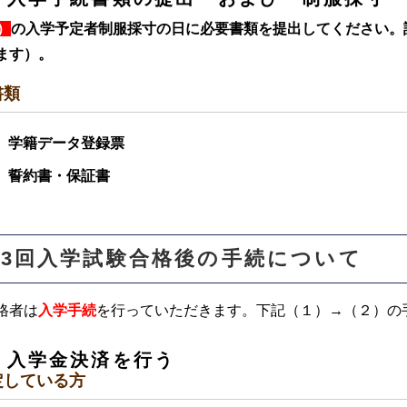
）
の入学予定者制服採寸の日に必要書類を提出してください。
ます）。
書類
紙
学籍データ登録票
紙 誓約書・保証書
・3回入学試験合格後の手続について
格者は
入学手続
を行っていただきます。下記（１）→（２）の
）入学金決済を行う
定している方