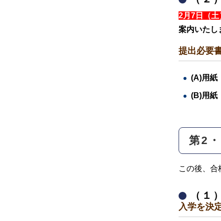
2月7日（土
案内いたし
提出必要
(A)用
(B)用
第2
この後、合
（１
入学を決