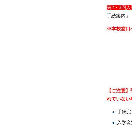
第2・3回入
手続案内」
※本校窓口
【ご注意】
れていない
手続完
入学金